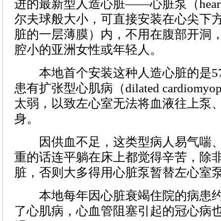
进的最新型人造心脏——心脏泵（heart
尔夫球般大小，可直接安装在心尖下
脏的一层薄膜）内，不用在腹部开洞
腔小的亚洲女性或年轻人。
本地首个安装这种人造心脏的是57
患有扩张型心肌病（dilated cardiomy
太弱，以致左心室无法将血液往上泵
身。
因供血不足，这类型病人易气喘、
重的话连平躺在床上都觉得辛苦，除
脏，否则大多得用心脏泵暂替左心室
本地每年因心脏衰竭住院的病患约有
了心肌病，心血管阻塞引起的冠心病