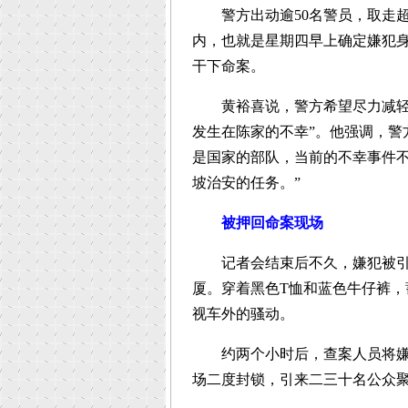
警方出动逾50名警员，取走超过
内，也就是星期四早上确定嫌犯
干下命案。
黄裕喜说，警方希望尽力减轻受
发生在陈家的不幸”。他强调，警
是国家的部队，当前的不幸事件
坡治安的任务。”
被押回命案现场
记者会结束后不久，嫌犯被引渡
厦。穿着黑色T恤和蓝色牛仔裤
视车外的骚动。
约两个小时后，查案人员将嫌犯
场二度封锁，引来二三十名公众