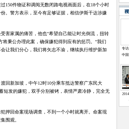
150件物证和调阅无数闭路电视画面后，在18个小时
身份。警方表示，至今有足够证据，相信伊斯干达涉嫌
害家属的痛苦，他也“希望自己能让时光倒流，扭转
方将秉公办理此案，确保嫌犯得到应有的惩罚。“我们
不会让我们分心，我们将矢志不渝，继续执行维护新加
回新加坡，中午12时10分乘车抵达警察广东民大
，蓄短发的嫌犯，双手分别被铐，表情严肃冷静，完全无
押回命案现场调查，不到一个小时就离开。命案现
聚集围观。