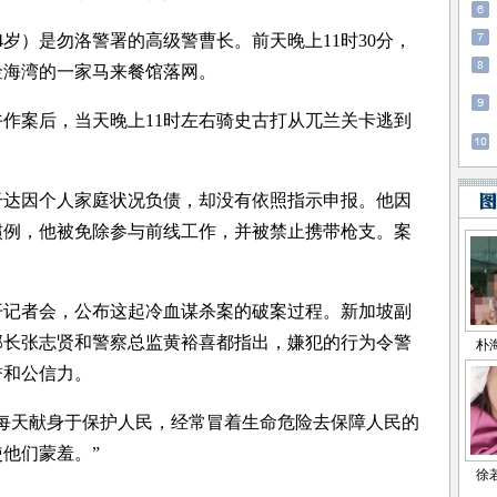
）是勿洛警署的高级警曹长。前天晚上11时30分，
金海湾的一家马来餐馆落网。
作案后，当天晚上11时左右骑史古打从兀兰关卡逃到
干达因个人家庭状况负债，却没有依照指示申报。他因
惯例，他被免除参与前线工作，并被禁止携带枪支。案
记者会，公布这起冷血谋杀案的破案过程。新加坡副
部长张志贤和警察总监黄裕喜都指出，嫌犯的行为令警
誉和公信力。
天献身于保护人民，经常冒着生命危险去保障人民的
他们蒙羞。”