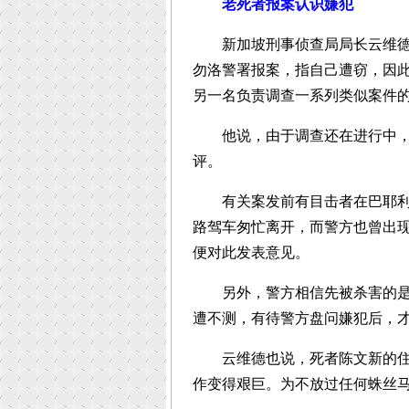
老死者报案认识嫌犯
新加坡刑事侦查局局长云维德副
勿洛警署报案，指自己遭窃，因
另一名负责调查一系列类似案件
他说，由于调查还在进行中，警
评。
有关案发前有目击者在巴耶利峇
路驾车匆忙离开，而警方也曾出
便对此发表意见。
另外，警方相信先被杀害的是老
遭不测，有待警方盘问嫌犯后，
云维德也说，死者陈文新的住家
作变得艰巨。为不放过任何蛛丝马