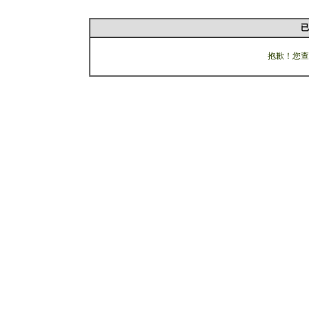
已
抱歉！您查