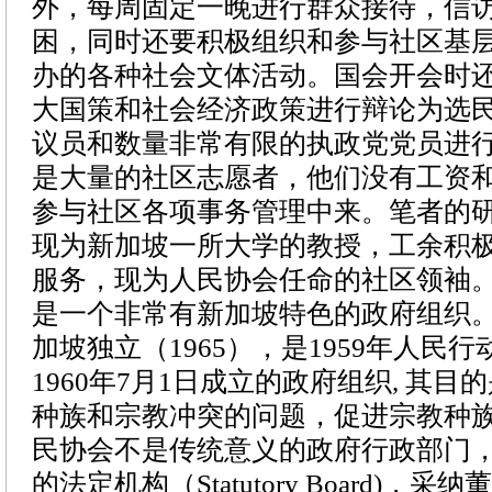
外，每周固定一晚进行群众接待，信
困，同时还要积极组织和参与社区基
办的各种社会文体活动。国会开会时
大国策和社会经济政策进行辩论为选
议员和数量非常有限的执政党党员进
是大量的社区志愿者，他们没有工资
参与社区各项事务管理中来。笔者的
现为新加坡一所大学的教授，工余积
服务，现为人民协会任命的社区领袖
是一个非常有新加坡特色的政府组织
加坡独立（
1965
），是
1959
年人民行
1960
年
7
月
1
日成立的政府组织
,
其目的
种族和宗教冲突的问题，促进宗教种
民协会不是传统意义的政府行政部门
的法定机构
（
Statutory Board)，
采纳董