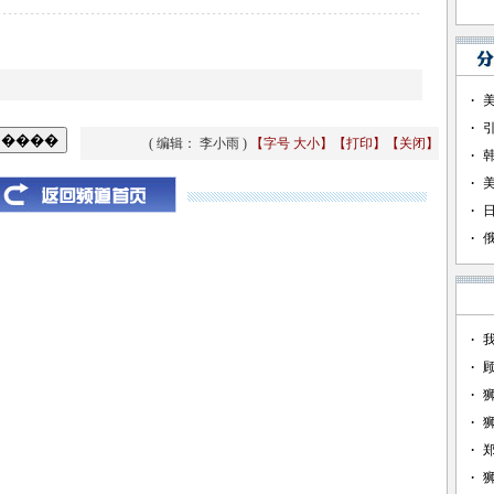
( 编辑： 李小雨 )
【字号
大
小
】
【
打印
】
【
关闭
】