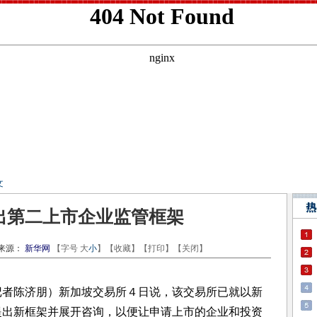
文
出第二上市企业监管框架
源：
新华网
【字号
大
小
】【
收藏
】【
打印
】【
关闭
】
者陈济朋）新加坡交易所４日说，该交易所已就以新
提出新框架并展开咨询，以便让申请上市的企业和投资