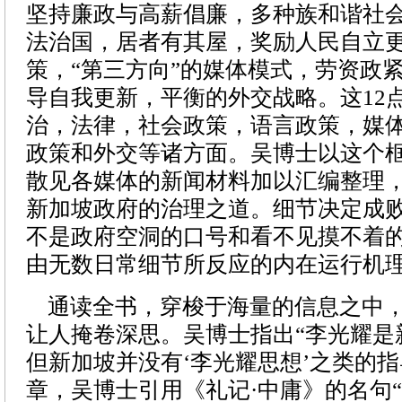
坚持廉政与高薪倡廉，多种族和谐社
法治国，居者有其屋，奖励人民自立
策，“第三方向”的媒体模式，劳资政
导自我更新，平衡的外交战略。这12
治，法律，社会政策，语言政策，媒
政策和外交等诸方面。吴博士以这个
散见各媒体的新闻材料加以汇编整理
新加坡政府的治理之道。细节决定成
不是政府空洞的口号和看不见摸不着
由无数日常细节所反应的内在运行机
通读全书，穿梭于海量的信息之中，
让人掩卷深思。吴博士指出“李光耀是
但新加坡并没有‘李光耀思想’之类的指
章，吴博士引用《礼记·中庸》的名句