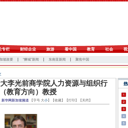
文
off 新大李光前商学院人力资源与组织行
（教育方向）教授
：
新华网新加坡频道
【字号
大
小
】【
收藏
】【
打印
】【
关闭
】