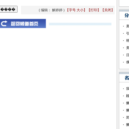
( 编辑： 解婷婷 )
【字号
大
小
】
【
打印
】
【
关闭
】