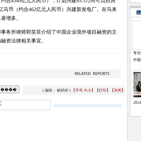
约合4340亿元人民币），计划兴建65.3万间可负担房
0亿马币（约合462亿元人民币）兴建新发电厂。在马来
显著增多。
事务所律师郭笑菲介绍了中国企业境外项目融资的主
的融资法律相关事宜。
( 编辑： 解婷婷 )
【字号
大
小
】
【
打印
】
【
关闭
】