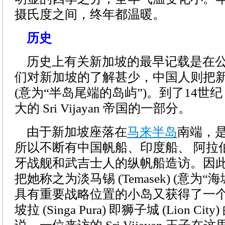
摄氏度之间，终年都温暖。
历史
历史上有关新加坡的最早记载是在公
们对新加坡的了解甚少，中国人则把
(意为“半岛尾端的岛屿”)。到了14世
大的 Sri Vijayan 帝国的一部分。
由于新加坡座落在
马来半岛
南端，
所以不断有中国帆船、印度船、 阿拉
牙战舰和武吉士人的纵帆船造访。因
把她称之为淡马锡 (Temasek) (意为
具有重要战略位置的小岛又获得了一
坡拉 (Singa Pura) 即狮子城 (Lion C