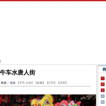
文
牛车水唐人街
来源：
综合
【字号
大
小
】【
收藏
】【
打印
】【
关闭
】