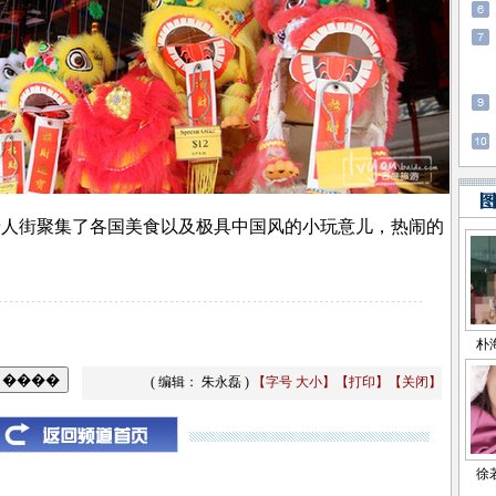
人街聚集了各国美食以及极具中国风的小玩意儿，热闹的
( 编辑： 朱永磊 )
【字号
大
小
】
【
打印
】
【
关闭
】