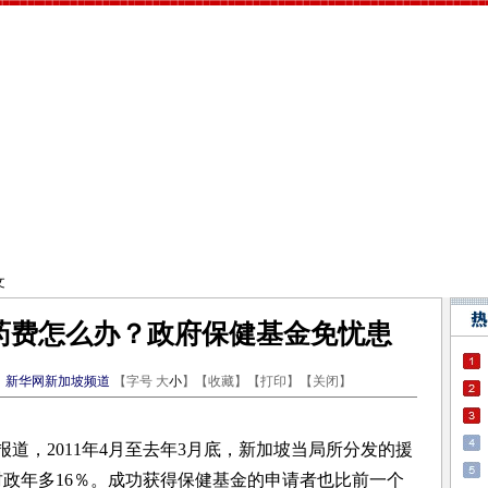
文
药费怎么办？政府保健基金免忧患
：
新华网新加坡频道
【字号
大
小
】【
收藏
】【
打印
】【
关闭
】
道，2011年4月至去年3月底，新加坡当局所分发的援
财政年多16％。成功获得保健基金的申请者也比前一个