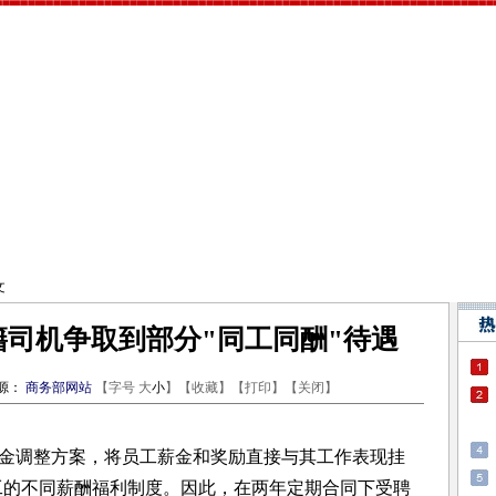
文
籍司机争取到部分"同工同酬"待遇
源：
商务部网站
【字号
大
小
】【
收藏
】【
打印
】【
关闭
】
金调整方案，将员工薪金和奖励直接与其工作表现挂
工的不同薪酬福利制度。因此，在两年定期合同下受聘