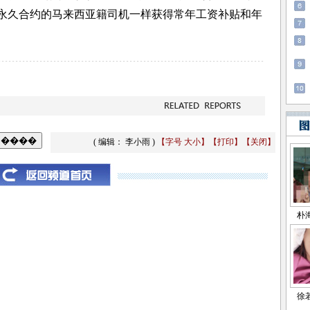
永久合约的马来西亚籍司机一样获得常年工资补贴和年
( 编辑： 李小雨 )
【字号
大
小
】
【
打印
】
【
关闭
】