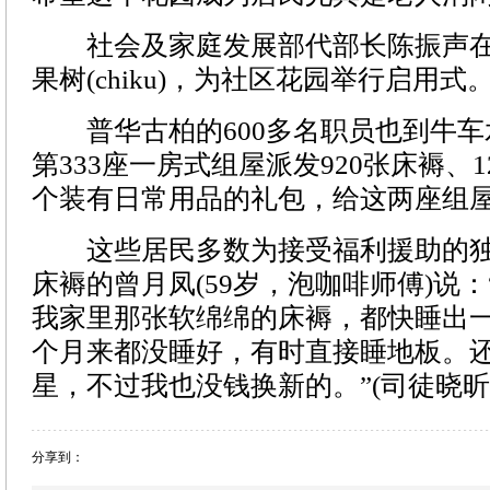
社会及家庭发展部代部长陈振声在
果树(chiku)，为社区花园举行启用式
普华古柏的600多名职员也到牛车
第333座一房式组屋派发920张床褥、12
个装有日常用品的礼包，给这两座组屋
这些居民多数为接受福利援助的独
床褥的曾月凤(59岁，泡咖啡师傅)说
我家里那张软绵绵的床褥，都快睡出
个月来都没睡好，有时直接睡地板。
星，不过我也没钱换新的。”(司徒晓
分享到：