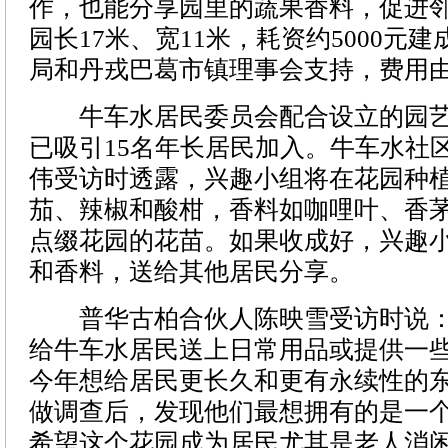
作，也能分享园里的蔬果香料，促进
园长17米、宽11米，耗资约5000元
局和丹戎巴葛市镇理事会支持，费用
牛车水居民委员会配合设立的园艺
已吸引15名年长居民加入。牛车水社
伟受访时透露，兴趣小组将在花园种
茄、辣椒和酸柑，香料如咖哩叶、香
点缀花园的花苗。如果收成好，兴趣
和香料，送给其他居民分享。
普华古柏合伙人陈映雪受访时说：
给牛车水居民送上日常用品或提供一
今年想给居民更长久和更有永续性的
做调查后，发现他们最想拥有的是一
希望这个花园成为居民尤其是老人消闲