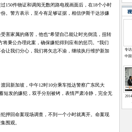
150件物证和调阅无数闭路电视画面后，在18个小时
身份。警方表示，至今有足够证据，相信伊斯干达涉嫌
害家属的痛苦，他也“希望自己能让时光倒流，扭转
方将秉公办理此案，确保嫌犯得到应有的惩罚。“我们
不会让我们分心，我们将矢志不渝，继续执行维护新加
回新加坡，中午12时10分乘车抵达警察广东民大
，蓄短发的嫌犯，双手分别被铐，表情严肃冷静，完全无
押回命案现场调查，不到一个小时就离开。命案现
聚集围观。