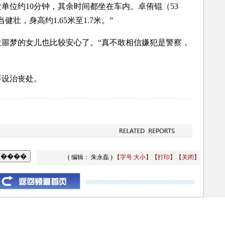
位约10分钟，其余时间都坐在车内。卓侑锟（53
壮，身高约1.65米至1.7米。”
梦的女儿也比较安心了。“真不敢相信嫌犯是警察，
设治丧处。
( 编辑： 朱永磊 )
【字号
大
小
】
【
打印
】
【
关闭
】