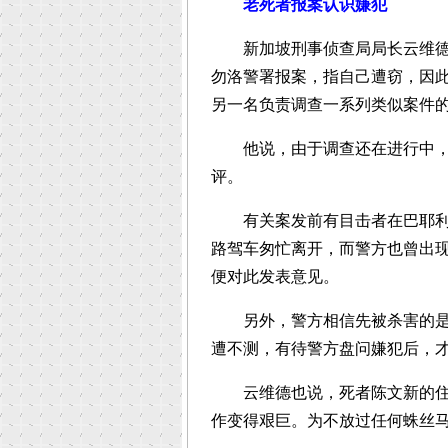
老死者报案认识嫌犯
新加坡刑事侦查局局长云维德副
勿洛警署报案，指自己遭窃，因
另一名负责调查一系列类似案件
他说，由于调查还在进行中，警
评。
有关案发前有目击者在巴耶利峇
路驾车匆忙离开，而警方也曾出
便对此发表意见。
另外，警方相信先被杀害的是老
遭不测，有待警方盘问嫌犯后，
云维德也说，死者陈文新的住家
作变得艰巨。为不放过任何蛛丝马