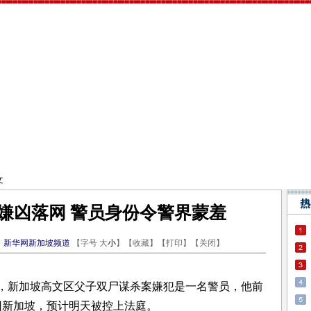
文
嫌凶落网 警员身份令警界蒙羞
：
新华网新加坡频道
【字号
大
小
】【
收藏
】【
打印
】【
关闭
】
，新加坡高文区父子双尸谋杀案嫌犯是一名警员，他前
回新加坡，预计明天被控上法庭。