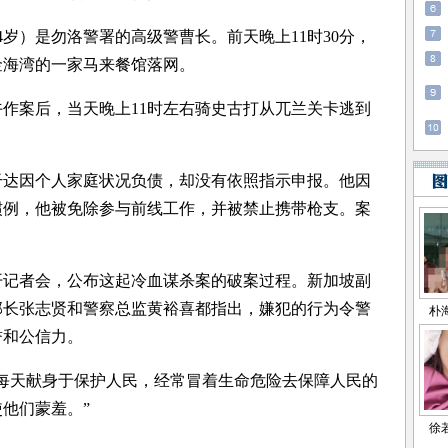
）是勿洛警署的高级警曹长。前天晚上11时30分，
金海湾的一家马来餐馆落网。
作案后，当天晚上11时左右骑史古打从兀兰关卡逃到
干达因个人家庭状况负债，却没有依照指示申报。他因
惯例，他被免除参与前线工作，并被禁止携带枪支。案
记者会，公布这起冷血谋杀案的破案过程。新加坡副
部长张志贤和警察总监黄裕喜都指出，嫌犯的行为令警
誉和公信力。
天献身于保护人民，经常冒着生命危险去保障人民的
他们蒙羞。”