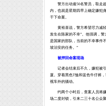
警方出动逾50名警员，取走超过
内，也就是星期四早上确定嫌犯
干下命案。
黄裕喜说，警方希望尽力减轻受
发生在陈家的不幸”。他强调，警
是国家的部队，当前的不幸事件
坡治安的任务。”
被押回命案现场
记者会结束后不久，嫌犯被引渡
厦。穿着黑色T恤和蓝色牛仔裤
视车外的骚动。
约两个小时后，查案人员将嫌犯
场二度封锁，引来二三十名公众