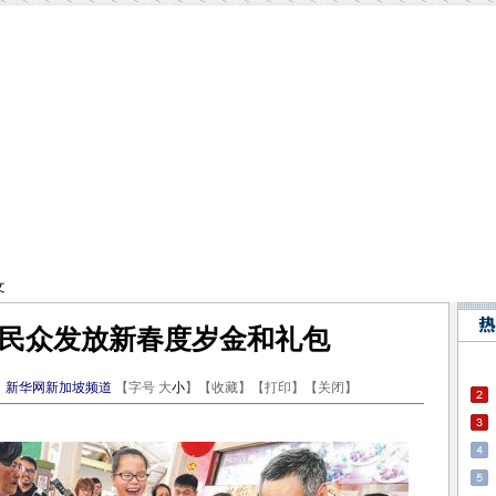
文
民众发放新春度岁金和礼包
：
新华网新加坡频道
【字号
大
小
】【
收藏
】【
打印
】【
关闭
】