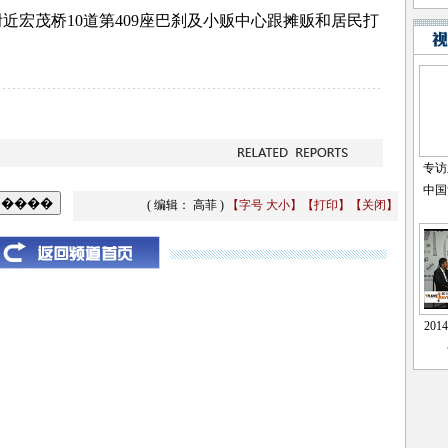
宏茂桥10道第409座巴刹及小贩中心跟摊贩和居民打
( 编辑： 高菲 )
【字号
大
小
】
【
打印
】
【
关闭
】