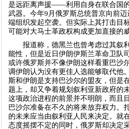
是远距离声援——利用自身在联合国
武器。今年9月俄罗斯总统普京向前迈
端组织发起空袭。但实际上其打击目
可能对大马士革政权构成更加直接的
报道称，德黑兰也曾考虑过其叙利
能性，但是近日伊朗伊斯兰革命卫队
或许俄罗斯并不像伊朗这样看重巴沙
调伊朗认为没有更佳人选能够取代他
斯和伊朗是支持巴沙尔的盟友，但是在
题上，却又争着规划叙利亚新政府的
这项政治进程的前景并不明朗，而且
巴沙尔准备在不久的将来放弃权力。
的未来应当由叙利亚人民来决定。就
态度摇摆不定的同时，俄罗斯却决定