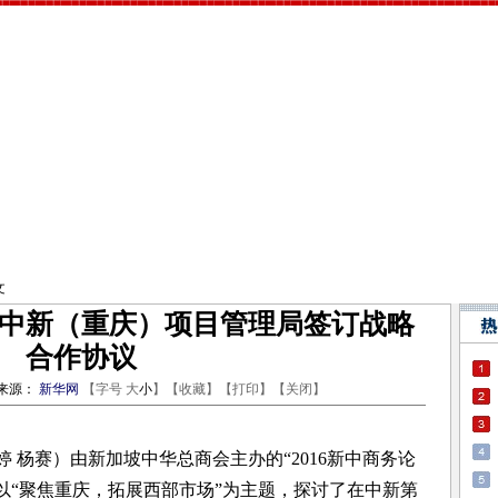
文
中新（重庆）项目管理局签订战略
合作协议
源：
新华网
【字号
大
小
】【
收藏
】【
打印
】【
关闭
】
 杨赛）由新加坡中华总商会主办的“2016新中商务论
坛以“聚焦重庆，拓展西部市场”为主题，探讨了在中新第