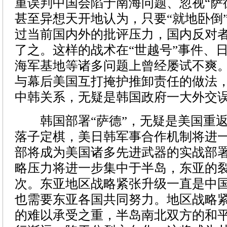
重误判中国会陷于南海问题、忽视“萨
甚至异想天开地认为，只要“就地卧倒
过当前国内外的批评压力，国内反对
了之。这样的战术在“世越号”事件、
海军基地等诸多问题上曾经屡试不爽
与幕后美国互打掩护推卸责任的做法
中韩关系，无疑是韩国政府一大外交
韩国部署“萨德”，无疑是美国重返
落子定棋，美日韩军事合作机制将进
部将成为美国诸多先进武器的实战部
略压力将进一步集中于半岛，东亚的
次。东亚地区战略紧张升级一直是中
也需要东亚各国共同努力。地区战略
的难以承受之重，半岛南北双方的和