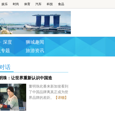
娱乐
时尚
体育
汽车
科技
食品
· 深度
狮城趣闻
点专题
旅游资讯
对话
明珠：让世界重新认识中国造
董明珠此番来新加坡看到
了中国品牌离真正成为世
界品牌的差距。
【详细】