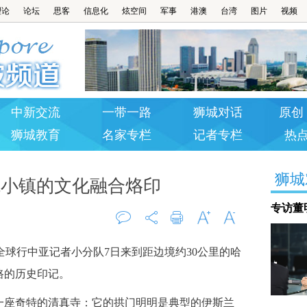
理论
论坛
思客
信息化
炫空间
军事
港澳
台湾
图片
视频
中新交流
一带一路
狮城对话
原创 
狮城教育
名家专栏
记者专栏
热
狮城
边境小镇的文化融合烙印
专访董
评论
打印
字大
字小
全球行中亚记者小分队7日来到距边境约30公里的哈
0
路的历史印记。
座奇特的清真寺：它的拱门明明是典型的伊斯兰