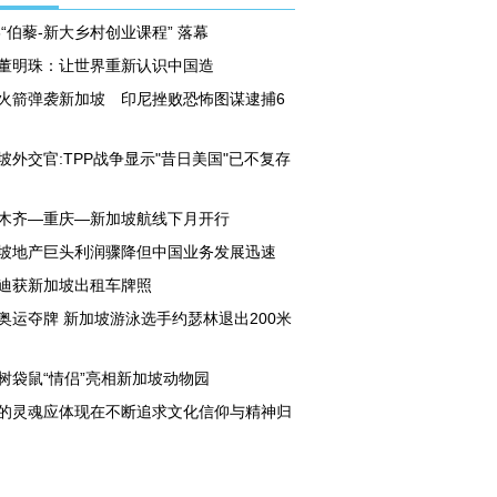
16“伯藜-新大乡村创业课程” 落幕
董明珠：让世界重新认识中国造
火箭弹袭新加坡 印尼挫败恐怖图谋逮捕6
坡外交官:TPP战争显示"昔日美国"已不复存
木齐—重庆—新加坡航线下月开行
坡地产巨头利润骤降但中国业务发展迅速
迪获新加坡出租车牌照
奥运夺牌 新加坡游泳选手约瑟林退出200米
树袋鼠“情侣”亮相新加坡动物园
的灵魂应体现在不断追求文化信仰与精神归