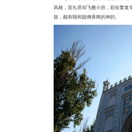
风格，宣礼塔却飞檐斗拱，彩绘繁复
疑，颇有颐和园佛香阁的神韵。