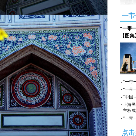
一带
“一带
【图集
“一带
“一带
“中国
上海民
主板成
“一带
点击