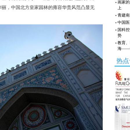
画家的
华丽，中国北方皇家园林的雍容华贵风范凸显无
上
青建南
中国医
国科控
势
教育、
海——
热点