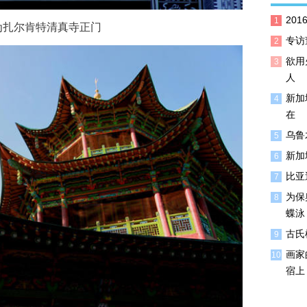
20
1
尔肯特清真寺正门
专访
2
欲用
3
人
新加
4
在
乌鲁
5
新加
6
比亚
7
为保
8
蝶泳
古氏
9
画家
10
宿上