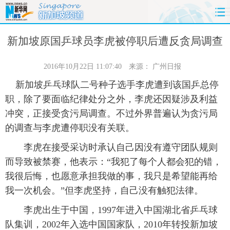
首页
时政
国际
财经
新加坡原国乒球员李虎被停职后遭反贪局调查
娱乐
体育
人事
教育
2016年10月22日 11:07:40
来源：
广州日报
新加坡乒乓球队二号种子选手李虎遭到该国乒总停
时尚
思客
地方
法治
职，除了要面临纪律处分之外，李虎还因疑涉及利益
冲突，正接受贪污局调查。不过外界普遍认为贪污局
港澳
台湾
华人
汽车
的调查与李虎遭停职没有关联。
科技
能源
房产
公司
李虎在接受采访时承认自己因没有遵守团队规则
而导致被禁赛，他表示：“我犯了每个人都会犯的错，
图片
视频
彩票
食品
我很后悔，也愿意承担我做的事，我只是希望能再给
我一次机会。”但李虎坚持，自己没有触犯法律。
旅游
健康
信息化
数据
李虎出生于中国，1997年进入中国湖北省乒乓球
金融
公益
军事
无人机
队集训，2002年入选中国国家队，2010年转投新加坡