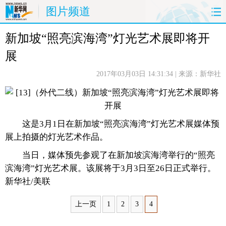
图片频道
新加坡“照亮滨海湾”灯光艺术展即将开
首页
时政
国际
财经
展
娱乐
体育
人事
教育
2017年03月03日 14:31:34
| 来源：新华社
时尚
思客
地方
法治
港澳
台湾
华人
汽车
这是3月1日在新加坡“照亮滨海湾”灯光艺术展媒体预
展上拍摄的灯光艺术作品。
科技
能源
房产
公司
当日，媒体预先参观了在新加坡滨海湾举行的“照亮
图片
视频
彩票
食品
滨海湾”灯光艺术展。该展将于3月3日至26日正式举行。
新华社/美联
旅游
健康
信息化
数据
上一页
1
2
3
4
金融
公益
军事
无人机