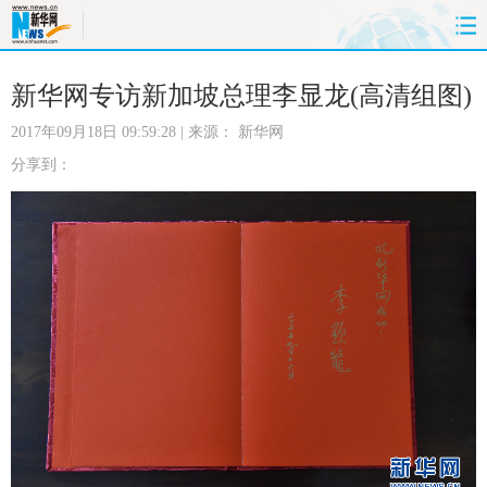
首页
时政
国际
财经
新华网专访新加坡总理李显龙(高清组图)
2017年09月18日 09:59:28
| 来源：
新华网
娱乐
体育
人事
教育
分享到：
时尚
思客
地方
法治
港澳
台湾
华人
汽车
科技
能源
房产
公司
图片
视频
彩票
食品
旅游
健康
信息化
数据
金融
公益
军事
无人机