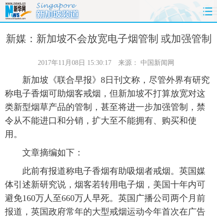
首页
时政
国际
财经
新媒：新加坡不会放宽电子烟管制 或加强管制
娱乐
体育
人事
教育
2017年11月08日 15:30:17
来源：
中国新闻网
新加坡《联合早报》8日刊文称，尽管外界有研究
时尚
思客
地方
法治
称电子香烟可助烟客戒烟，但新加坡不打算放宽对这
类新型烟草产品的管制，甚至将进一步加强管制，禁
港澳
台湾
华人
汽车
令从不能进口和分销，扩大至不能拥有、购买和使
用。
科技
能源
房产
公司
文章摘编如下：
图片
视频
彩票
食品
此前有报道称电子香烟有助吸烟者戒烟。英国媒
体引述新研究说，烟客若转用电子烟，美国十年内可
旅游
健康
信息化
数据
避免160万人至660万人早死。英国广播公司两个月前
金融
公益
军事
无人机
报道，英国政府常年的大型戒烟运动今年首次在广告