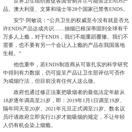
世界卫生组织敦促各国管制并尽可能禁止ENDS产
品。澳大利亚、文莱和瑞士等28个国家已禁售ENDS。
安宁·阿敏说：“公共卫生的权威至今没有就是否允
许ENDS产品达成共识……抽烟已根深蒂固到全球有千
万多人上瘾，对于ENDS，我们不能重蹈覆辙。我们不
需要，也不要有另一个会让人上瘾的产品在我国落地
生根。”
他也重申，若ENDS制造商从可靠扎实的科学研究
中得到有力数据，仍可提呈产品让卫生部评估可否作
为戒烟疗法，但目前没有任何人这么做。
政府也通过修正法案把吸烟者的最低法定年龄从
18岁逐年调高至21岁，即：2019年1月1日调至19岁、
隔年同天至20岁、2021年元旦正式调至21岁。数名议
员吁请政府立即实行21岁才能吸烟的规定，不让年轻
人仍有机会染上烟瘾。