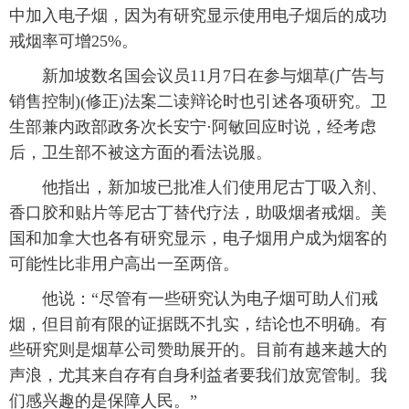
中加入电子烟，因为有研究显示使用电子烟后的成功
富媒体
摄影
新华广播
戒烟率可增25%。
新加坡数名国会议员11月7日在参与烟草(广告与
新华电视中文
新华电视英文
返回PC
销售控制)(修正)法案二读辩论时也引述各项研究。卫
生部兼内政部政务次长安宁·阿敏回应时说，经考虑
后，卫生部不被这方面的看法说服。
他指出，新加坡已批准人们使用尼古丁吸入剂、
香口胶和贴片等尼古丁替代疗法，助吸烟者戒烟。美
国和加拿大也各有研究显示，电子烟用户成为烟客的
可能性比非用户高出一至两倍。
他说：“尽管有一些研究认为电子烟可助人们戒
烟，但目前有限的证据既不扎实，结论也不明确。有
些研究则是烟草公司赞助展开的。目前有越来越大的
声浪，尤其来自存有自身利益者要我们放宽管制。我
们感兴趣的是保障人民。”