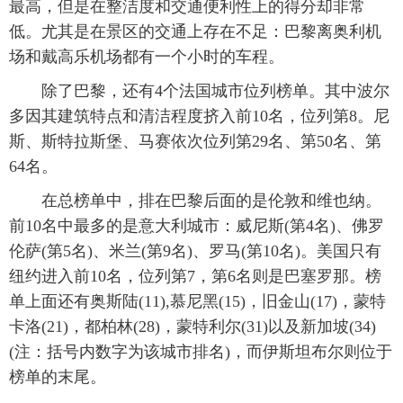
最高，但是在整洁度和交通便利性上的得分却非常
低。尤其是在景区的交通上存在不足：巴黎离奥利机
富媒体
摄影
新华广播
场和戴高乐机场都有一个小时的车程。
新华电视中文
新华电视英文
返回PC
除了巴黎，还有4个法国城市位列榜单。其中波尔
多因其建筑特点和清洁程度挤入前10名，位列第8。尼
斯、斯特拉斯堡、马赛依次位列第29名、第50名、第
64名。
在总榜单中，排在巴黎后面的是伦敦和维也纳。
前10名中最多的是意大利城市：威尼斯(第4名)、佛罗
伦萨(第5名)、米兰(第9名)、罗马(第10名)。美国只有
纽约进入前10名，位列第7，第6名则是巴塞罗那。榜
单上面还有奥斯陆(11),慕尼黑(15)，旧金山(17)，蒙特
卡洛(21)，都柏林(28)，蒙特利尔(31)以及新加坡(34)
(注：括号内数字为该城市排名)，而伊斯坦布尔则位于
榜单的末尾。