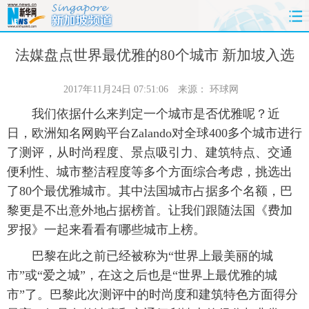
首页
时政
国际
财经
法媒盘点世界最优雅的80个城市 新加坡入选
娱乐
体育
人事
教育
2017年11月24日 07:51:06
来源：
环球网
我们依据什么来判定一个城市是否优雅呢？近
时尚
思客
地方
法治
日，欧洲知名网购平台Zalando对全球400多个城市进行
了测评，从时尚程度、景点吸引力、建筑特点、交通
港澳
台湾
华人
汽车
便利性、城市整洁程度等多个方面综合考虑，挑选出
了80个最优雅城市。其中法国城市占据多个名额，巴
科技
能源
房产
公司
黎更是不出意外地占据榜首。让我们跟随法国《费加
图片
视频
彩票
食品
罗报》一起来看看有哪些城市上榜。
巴黎在此之前已经被称为“世界上最美丽的城
旅游
健康
信息化
数据
市”或“爱之城”，在这之后也是“世界上最优雅的城
市”了。巴黎此次测评中的时尚度和建筑特色方面得分
金融
公益
军事
无人机