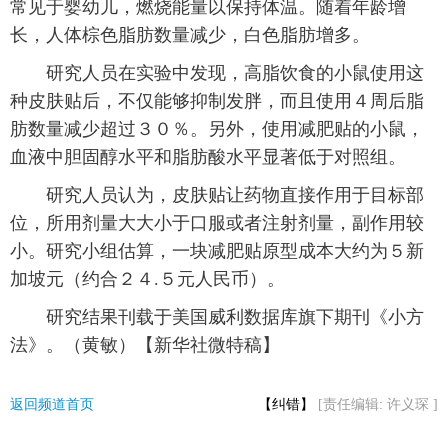
常见于婴幼儿，燃烧能量以保持体温。随着年龄增
长，人体棕色脂肪数量减少，白色脂肪增多。
富媒体
摄影
新华广播
研究人员在实验中发现，高脂饮食的小鼠使用这
新华电视中文
新华电视英文
返回PC
种皮肤贴后，不仅能够抑制发胖，而且使用４周后脂
肪数量减少超过３０％。另外，使用减肥贴的小鼠，
血液中胆固醇水平和脂肪酸水平显著低于对照组。
研究人员认为，皮肤贴让药物直接作用于目标部
位，所用剂量大大小于口服或者注射剂量，副作用较
小。研究小组估算，一块减肥贴原型成本大约为５新
加坡元（约合２４.５元人民币）。
研究结果刊载于美国威利数据库旗下期刊《小方
法》。（黄敏）【新华社微特稿】
返回频道首页
【纠错】
[责任编辑: 许义琛 ]