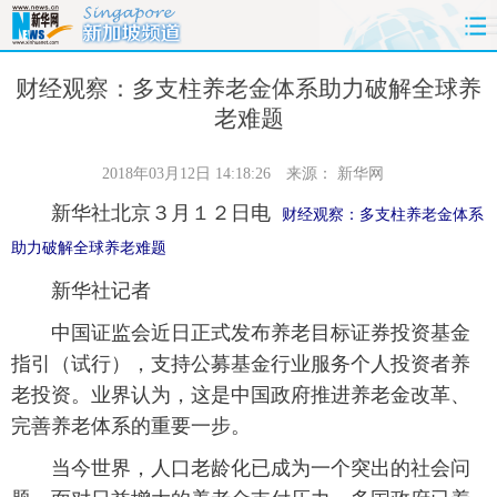
首页
时政
国际
财经
财经观察：多支柱养老金体系助力破解全球养
老难题
娱乐
体育
人事
教育
2018年03月12日 14:18:26
来源：
新华网
时尚
思客
地方
法治
新华社北京３月１２日电
财经观察：多支柱养老金体系
助力破解全球养老难题
港澳
台湾
华人
汽车
新华社记者
科技
能源
房产
公司
中国证监会近日正式发布养老目标证券投资基金
指引（试行），支持公募基金行业服务个人投资者养
图片
视频
彩票
食品
老投资。业界认为，这是中国政府推进养老金改革、
旅游
健康
信息化
数据
完善养老体系的重要一步。
当今世界，人口老龄化已成为一个突出的社会问
金融
公益
军事
无人机