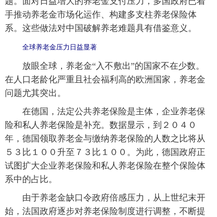
题。面对日益增大的养老金支付压力，多国政府已着
手推动养老金市场化运作、构建多支柱养老保险体
富媒体
摄影
新华广播
系。这些做法对中国破解养老难题具有借鉴意义。
新华电视中文
新华电视英文
返回PC
全球养老金压力日益显著
放眼全球，养老金“入不敷出”的国家不在少数。
在人口老龄化严重且社会福利高的欧洲国家，养老金
问题尤其突出。
在德国，法定公共养老保险是主体，企业养老保
险和私人养老保险是补充。数据显示，到２０４０
年，德国领取养老金与缴纳养老保险的人数之比将从
５３比１００升至７３比１００。为此，德国政府正
试图扩大企业养老保险和私人养老保险在整个保险体
系中的占比。
由于养老金缺口令政府倍感压力，从上世纪末开
始，法国政府逐步对养老保险制度进行调整，不断提