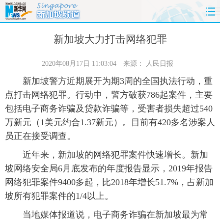
首页
时政
国际
财经
新加坡大力打击网络犯罪
娱乐
体育
人事
教育
2020年08月17日 11:03:04
来源：
人民日报
新加坡警方近期展开为期3周的全国执法行动，重
时尚
思客
地方
法治
点打击网络犯罪。行动中，警方破获786起案件，主要
包括电子商务诈骗及贷款诈骗等，受害者损失超过540
港澳
台湾
华人
汽车
万新元（1美元约合1.37新元）。目前有420多名涉案人
员正在接受调查。
科技
能源
房产
公司
近年来，新加坡的网络犯罪案件快速增长。新加
图片
视频
彩票
食品
坡网络安全局6月底发布的年度报告显示，2019年报告
网络犯罪案件9400多起，比2018年增长51.7%，占新加
旅游
健康
信息化
数据
坡所有犯罪案件的1/4以上。
金融
公益
军事
无人机
当地媒体报道说，电子商务诈骗在新加坡最为常