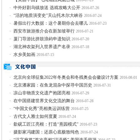
2016-07-29
·
中外好剧乌镇放送 选戏攻略大公开
2016-07-26
·
“活的地质演变史”天山托木尔大峡谷
2016-07-24
·
暑假出行大数据：这个暑期你会去哪儿
2016-07-23
·
西安市旅游推介会在新加坡举行
2016-07-21
·
厦门导游比拼鼓浪屿申遗知识
2016-07-20
·
湖北神农架列入世界遗产名录
2016-07-18
·
水乡美如画
2016-07-15
·
北京向全球征集2022年冬奥会和冬残奥会会徽设计方案
2016-08-01
·
北京潘家园：在鱼龙混杂中探寻中国历史
2016-07-31
·
凉山非物质文化遗产抱团亮相
2016-07-29
·
在中国搭建世界文化交流的舞台
2016-07-28
·
“中国文化秀”亮相奥运训练营
2016-07-25
·
古代文人雅士如何度夏
2016-07-24
·
歙砚工匠江亮根：打造“熹园模式”
2016-07-23
·
摄影家冯建国：还原心底极致纯色
2016-07-24
·
“汉字麻将”首次亮相“汉语桥” 美国选手登顶