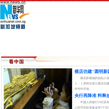
横店仿建"圆明新
横店影视城的创始人
１：１原样在浙江横店仿建
并对外开放。
央行再降准 料释放
中国人民银行19日宣
人民币存款准备金率1个百