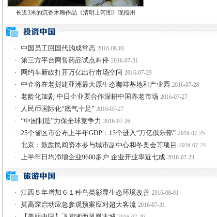
长近3米的沉香木雕作品《清明上河图》现福州
·
中国员工回国代购成常态
2016-08-01
·
第三方平台网售药品试点叫停
2016-07-31
·
网约车新政打开万亿出行市场空间
2016-07-29
·
中企将在老挝建亚洲最大原生态咖啡基地和产业园
2016-07-28
·
老龄化加剧 中日企业要合作深耕中国养老市场
2016-07-27
·
人民币国际化“底气十足”
2016-07-27
·
“中国制造”力保全球竞争力
2016-07-26
·
25个省区市公布上半年GDP：13个进入“万亿俱乐部”
2016-07-25
·
北京：鼓励民间资本参与城市副中心和冬奥会等项目
2016-07-24
·
上半年日均净增企业9600多户 企业开业率近七成
2016-07-23
·
江西５年增加６１种鸟类彰显生态环境改善
2016-08-01
·
莫高窟启动应急参观预案应对超大客流
2016-07-31
·
【美丽中国】飞阅湘西凤凰古城