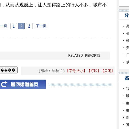
间，从而从观感上，让人觉得路上的行人不多，城市不
上一页
1
2
3
下一页
( 编辑： 毕秋兰 )
【字号
大
小
】
【
打印
】
【
关闭
】