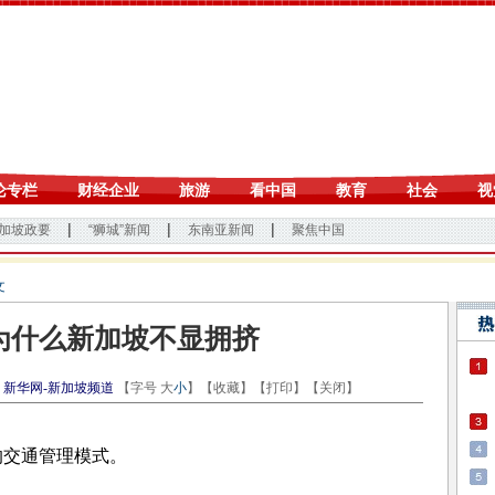
文
为什么新加坡不显拥挤
新华网-新加坡频道
【字号
大
小
】【
收藏
】【
打印
】【
关闭
】
交通管理模式。