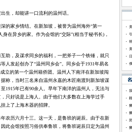
出生，却能讲一口流利的温州话。
的家乡情结。在新加坡，被誉为温州海外“第一
身在异乡的家。作为会馆的“交际”(相当于秘书长)，
。
与互助，及谋求同乡的福利，一把斧子一个铁锤，就只
人发起创办了“温州同乡会”。同乡会于1931年易名
外成立的第一个温州籍侨团。温州人下南洋在新加坡闯
年。据称，当时三名来自温州永嘉的木匠南渡到新加坡谋
1915年已有90余人。早年下南洋的温州人，无法与
贯，只好说是上海人。由于他们大多数在上海学过手
也挂上了上海木器的招牌。
农历六月十三。这一天，是鲁班的诞辰。由于在新
，因此会馆按照习俗供奉鲁班，将鲁班诞辰日定为温州