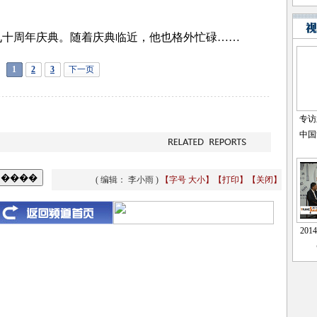
周年庆典。随着庆典临近，他也格外忙碌……
1
2
3
下一页
( 编辑： 李小雨 )
【字号
大
小
】
【
打印
】
【
关闭
】