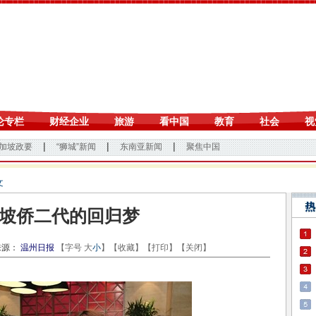
文
坡侨二代的回归梦
源：
温州日报
【字号
大
小
】【
收藏
】【
打印
】【
关闭
】