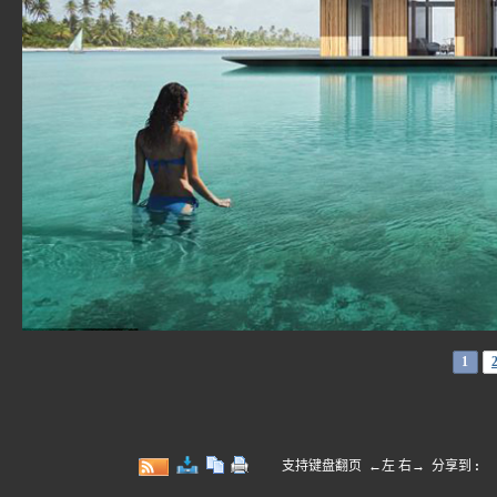
1
支持键盘翻页 ←左 右→
分享到
: