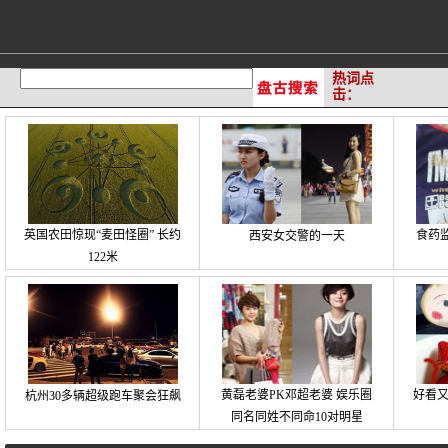
热词点
击：
英国农田惊现“麦田怪圈” 长约
食药
西安女交警的一天
122米
黄磊老婆PK邓超老婆 娱乐圈
好看
杭州30多辆超级跑车聚会狂飙
同名同姓不同命10对明星