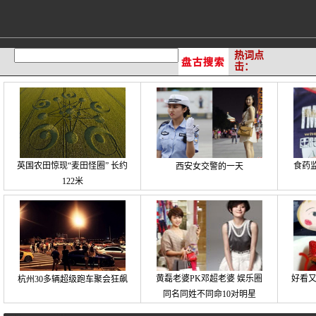
热词点
击：
英国农田惊现“麦田怪圈” 长约
食药
西安女交警的一天
122米
黄磊老婆PK邓超老婆 娱乐圈
好看
杭州30多辆超级跑车聚会狂飙
同名同姓不同命10对明星