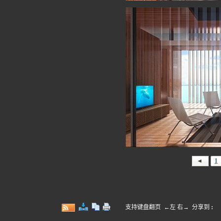
1
支持键盘翻页 ←左 右→
分享到
: