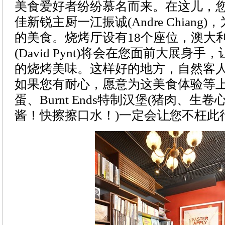
美食爱好者纷纷慕名而来。在这儿，
佳新锐主厨一江振诚(Andre Chiang
的美食。烧烤厅设有18个座位，澳大
(David Pynt)将会在您面前大展身
的烧烤美味。这样好的地方，自然客
如果您有耐心，愿意为这美食体验等
蛋、Burnt Ends特制汉堡(猪肉、生
酱！快擦擦口水！)一定会让您不枉此