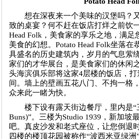
Potato Head Fol
想在深夜来一个美味的汉堡吗？又
致的桌宴？何不赶在饭店打烊之前饮一杯小
Head Folk，美食家的享乐之地，满
美食的幻想。Potato Head Folk
具盛名的历史建筑内，岁月的气息萦
家们的才华展台，是美食家们的休闲
头海滨俱乐部将这家4层楼的饭店，打
间。墙上的壁画五花八门、不拘一格
众来此一睹为快。
楼下设有露天街边餐厅，里内是“三包子
Buns)”。三楼为Studio 1939，新
吧。真皮沙发和老式座位，让您倒退
四楼的楼顶花园被称作“波西米亚绿洲