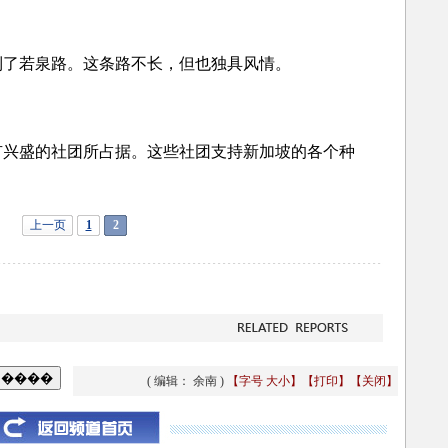
了若泉路。这条路不长，但也独具风情。
盛的社团所占据。这些社团支持新加坡的各个种
上一页
1
2
( 编辑： 余南 )
【字号
大
小
】
【
打印
】
【
关闭
】