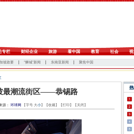
文
坡最潮流街区——恭锡路
源：
环球网
【字号
大
小
】【
收藏
】【
打印
】【
关闭
】