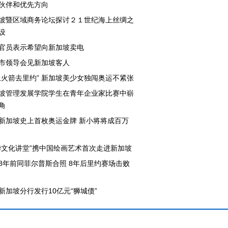
伙伴和优先方向
坡暨区域商务论坛探讨２１世纪海上丝绸之
设
官员表示希望向新加坡卖电
市领导会见新加坡客人
上火箭去里约” 新加坡美少女独闯奥运不紧张
坡管理发展学院学生在青年企业家比赛中崭
角
新加坡史上首枚奥运金牌 新小将将成百万
华文化讲堂”携中国绘画艺术首次走进新加坡
8年前同菲尔普斯合照 8年后里约赛场击败
新加坡分行发行10亿元“狮城债”