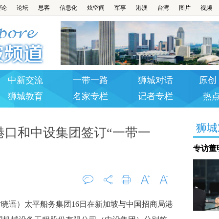
理论
论坛
思客
信息化
炫空间
军事
港澳
台湾
图片
视频
中新交流
一带一路
狮城对话
原创 
狮城教育
名家专栏
记者专栏
热
狮城
港口和中设集团签订“一带一
专访董
评论
打印
字大
字小
谢晓语）太平船务集团16日在新加坡与中国招商局港
0