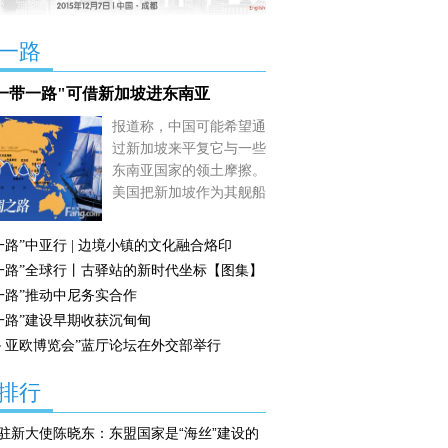
一路
"一带一路"可借新加坡进东南亚
报道称，中国可能希望通
过新加坡来平复它与一些
东南亚国家的领土摩擦。
美国把新加坡作为其舰船
和侦察机进入南中国海的
大门，新加坡也要求中国
一路”中亚行 | 边境小镇的文化融合烙印
谨慎行事。
【详细】
一路”全球行丨古驿站的新时代坐标【图集】
一路”推动中尼务实合作
一路”建设早期收获沉甸甸
－亚欧博览会”蓝厅论坛在外交部举行
排行
驻新大使陈晓东：东盟国家是“海丝”建设的