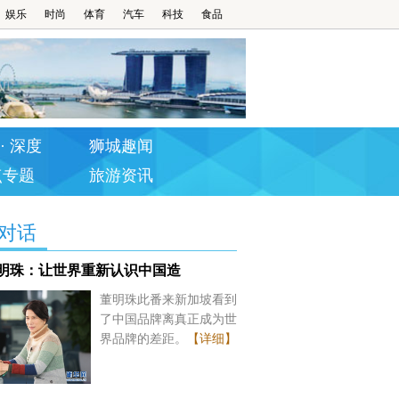
娱乐
时尚
体育
汽车
科技
食品
· 深度
狮城趣闻
点专题
旅游资讯
对话
明珠：让世界重新认识中国造
董明珠此番来新加坡看到
了中国品牌离真正成为世
界品牌的差距。
【详细】