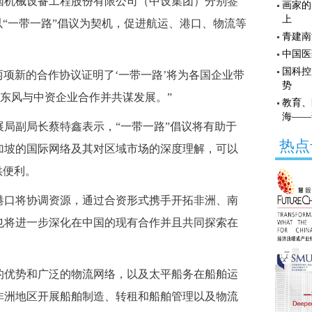
国机械设备工程股份有限公司（中设集团）分别签
画家的
上
以“一带一路”倡议为契机，促进航运、港口、物流等
青建南
中国医
国科控
两项新的合作协议证明了‘一带一路’将为各国企业带
势
的东风与中资企业合作并共谋发展。”
教育、
海——
局副局长蔡特鑫表示，“一带一路”倡议将有助于
热点
加坡的国际网络及其对区域市场的深度理解，可以
供便利。
口将协调资源，通过合资形式携手开拓非洲、南
也将进一步深化在中国的现有合作并且共同探索在
优势和广泛的物流网络，以及太平船务在船舶运
非洲地区开展船舶制造、转租和船舶管理以及物流