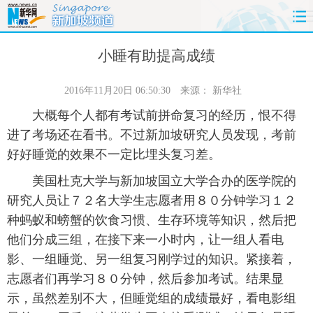
首页
时政
国际
财经
小睡有助提高成绩
娱乐
体育
人事
教育
2016年11月20日 06:50:30
来源：
新华社
大概每个人都有考试前拼命复习的经历，恨不得
时尚
思客
地方
法治
进了考场还在看书。不过新加坡研究人员发现，考前
好好睡觉的效果不一定比埋头复习差。
港澳
台湾
华人
汽车
美国杜克大学与新加坡国立大学合办的医学院的
科技
能源
房产
公司
研究人员让７２名大学生志愿者用８０分钟学习１２
种蚂蚁和螃蟹的饮食习惯、生存环境等知识，然后把
图片
视频
彩票
食品
他们分成三组，在接下来一小时内，让一组人看电
影、一组睡觉、另一组复习刚学过的知识。紧接着，
旅游
健康
信息化
数据
志愿者们再学习８０分钟，然后参加考试。结果显
示，虽然差别不大，但睡觉组的成绩最好，看电影组
金融
公益
军事
无人机