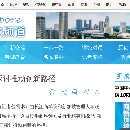
理论
论坛
思客
信息化
炫空间
军事
港澳
台湾
图片
视频
中新交流
一带一路
狮城对话
原创 
狮城教育
名家专栏
记者专栏
热
狮城
探讨推动创新路径
中国中
访山东
评论
打印
字大
字小
记者包雪琳）由长江商学院和新加坡管理大学联
0
狮城举行，逾百位学商界领袖及行业精英围绕“创新
共同探讨推动创新的路径。