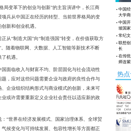
局变革下的创业与创新”的主旨演讲中，长江商
中国经
大学商
授项兵从中国正在经历的转型、当前世界格局的变
中国开
的创新和创业机遇。
坡国家
常纪文
从“制造大国”向“制造强国”转变，在价值获取方
联想创
”。随着物联网、大数据、人工智能等新技术不断
长
在传统
供了机遇。
师连紫
国面临收入与财富不均、阶层固化与社会流动性
热点
问题，应对这些问题需要企业与政府的良性合作与
场、企业组织结构形式与商业模式的创新，未来可
企业或许需要重新定义企业社会责任以适应新的政
“世界在经济发展模式、国家治理体系、全球贸
、气候变化与可持续发展、包容性增长等方面都正