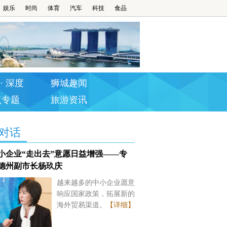
娱乐
时尚
体育
汽车
科技
食品
· 深度
狮城趣闻
点专题
旅游资讯
对话
小企业“走出去”意愿日益增强——专
德州副市长杨玖庆
越来越多的中小企业愿意
响应国家政策，拓展新的
海外贸易渠道。
【详细】