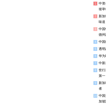
中资
1
坡举
新加
2
味道
中国
3
德州
中国
4
透明
5
华为联
6
中新
7
世行
8
第一
新加
9
者
中国
10
加坡