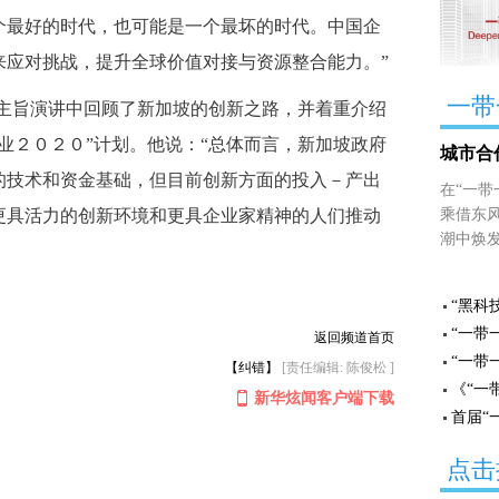
个最好的时代，也可能是一个最坏的时代。中国企
来应对挑战，提升全球价值对接与资源整合能力。”
一带
旨演讲中回顾了新加坡的创新之路，并着重介绍
业２０２０”计划。他说：“总体而言，新加坡政府
城市合
的技术和资金基础，但目前创新方面的投入－产出
在“一
乘借东
更具活力的创新环境和更具企业家精神的人们推动
潮中焕
“黑科
“一带
返回频道首页
“一带
【纠错】
[责任编辑: 陈俊松 ]
《“一
新华炫闻客户端下载
首届“
点击