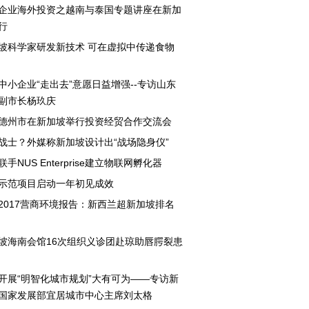
企业海外投资之越南与泰国专题讲座在新加
行
坡科学家研发新技术 可在虚拟中传递食物
中小企业“走出去”意愿日益增强--专访山东
副市长杨玖庆
德州市在新加坡举行投资经贸合作交流会
战士？外媒称新加坡设计出“战场隐身仪”
手NUS Enterprise建立物联网孵化器
示范项目启动一年初见成效
2017营商环境报告：新西兰超新加坡排名
坡海南会馆16次组织义诊团赴琼助唇腭裂患
开展“明智化城市规划”大有可为——专访新
国家发展部宜居城市中心主席刘太格