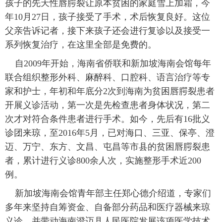
孩子的先天性唇腭裂让原本贫困的家庭雪上加霜，今
年10月27日，孩子接受了手术，术后恢复良好。这位
富媒体
摄影
新华广播
父亲告诉记者，接下来孩子还会进行复诊以及接受一
新华电视中文
新华电视英文
返回PC
系列恢复治疗，在这里全部是免费的。
自2009年开始，海南省侨联和新加坡海南会馆每年
联合组织整形外科、麻醉科、口腔科、语言治疗等专
家和护士，年初和年底分2次到海南为贫困唇腭裂患者
开展义诊活动，第一次是先检查患者身体状况，第二
次才对符合条件患者进行手术。如今，先后有16批义
诊团来琼，至2016年5月，已对海口、三亚、保亭、澄
迈、万宁、东方、文昌、屯昌等市县的贫困唇腭裂患
者，累计进行义诊800余人次，实施整形手术近200
例。
新加坡海南会馆青年部主任郑心德介绍道，专家们
多年来坚持自筹资金、自备部分药品和医疗器械来琼
义诊，并带动海南澄迈县人民医院发展该项医学技术