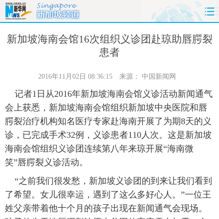
首页
时政
国际
财经
新加坡海南会馆16次组织义诊团赴琼助唇腭裂
患者
娱乐
体育
人事
教育
2016年11月02日 08:36:15
来源：
中国新闻网
时尚
思客
地方
法治
记者1日从2016年新加坡海南会馆义诊活动新闻通气
会上获悉，新加坡海南会馆组织新加坡中央医院和唇
港澳
台湾
华人
汽车
腭裂治疗机构知名医疗专家赴海南开展了为期8天的义
诊，已完成手术32例，义诊患者110人次。这是新加坡
科技
能源
房产
公司
海南会馆组织义诊团连续第八年来琼开展“海南微
图片
视频
彩票
食品
笑”唇腭裂义诊活动。
“之前我们很发愁，新加坡义诊团的到来让我们看到
旅游
健康
信息化
数据
了希望。女儿很幸运，遇到了这么多好心人。”一位王
姓父亲带着他十个月的孩子出现在新闻通气会现场。
金融
公益
军事
无人机