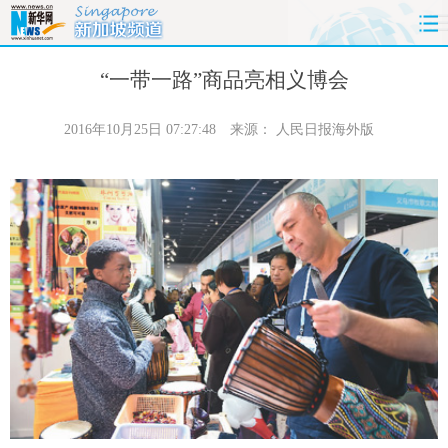
首页
时政
国际
财经
“一带一路”商品亮相义博会
娱乐
体育
人事
教育
2016年10月25日 07:27:48
来源：
人民日报海外版
时尚
思客
地方
法治
港澳
台湾
华人
汽车
科技
能源
房产
公司
图片
视频
彩票
食品
旅游
健康
信息化
数据
金融
公益
军事
无人机