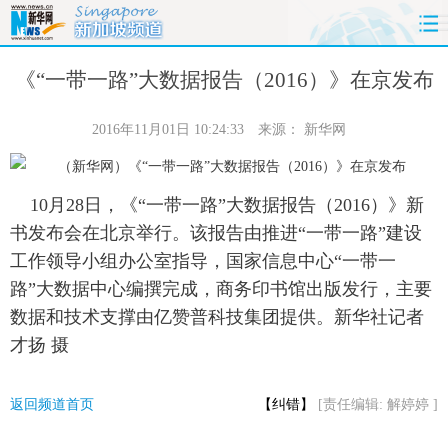
首页
时政
国际
财经
《“一带一路”大数据报告（2016）》在京发布
娱乐
体育
人事
教育
2016年11月01日 10:24:33
来源：
新华网
时尚
思客
地方
法治
10月28日，《“一带一路”大数据报告（2016）》新
港澳
台湾
华人
汽车
书发布会在北京举行。该报告由推进“一带一路”建设
工作领导小组办公室指导，国家信息中心“一带一
科技
能源
房产
公司
路”大数据中心编撰完成，商务印书馆出版发行，主要
数据和技术支撑由亿赞普科技集团提供。新华社记者
图片
视频
彩票
食品
才扬 摄
旅游
健康
信息化
数据
返回频道首页
【纠错】
[责任编辑: 解婷婷 ]
金融
公益
军事
无人机