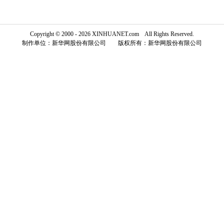
富媒体
摄影
新华广播
Copyright © 2000 - 2026 XINHUANET.com All Rights Reserved.
新华电视中文
新华电视英文
返回PC
制作单位：新华网股份有限公司 版权所有：新华网股份有限公司