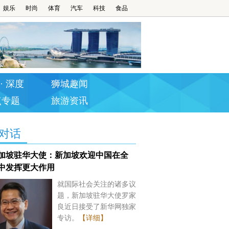
娱乐
时尚
体育
汽车
科技
食品
· 深度
狮城趣闻
点专题
旅游资讯
对话
加坡驻华大使：新加坡欢迎中国在全
中发挥更大作用
就国际社会关注的诸多议
题，新加坡驻华大使罗家
良近日接受了新华网独家
专访。
【详细】