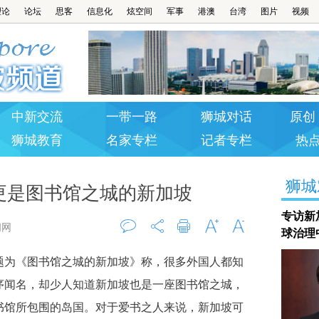
理论
论坛
思客
信息化
炫空间
军事
港澳
台湾
图片
视频
中新交流
一带一路
狮城对话
原创 
狮城教育
名家专栏
记者专栏
热
狮城
更是图书馆之城的新加坡
专访新
闻网
球治理
评论
打印
字大
字小
为《图书馆之城的新加坡》称，很多外国人都知
0
序闻名，却少人知道新加坡也是一座图书馆之城，
书馆所包围的岛国。对于爱书之人来说，新加坡可