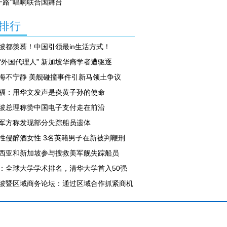
一路”唱响联合国舞台
排行
坡都羡慕！中国引领最in生活方式！
“外国代理人” 新加坡华裔学者遭驱逐
海不宁静 美舰碰撞事件引新马领土争议
福：用华文发声是炎黄子孙的使命
坡总理称赞中国电子支付走在前沿
军方称发现部分失踪船员遗体
性侵醉酒女性 3名英籍男子在新被判鞭刑
西亚和新加坡参与搜救美军舰失踪船员
：全球大学学术排名，清华大学首入50强
坡暨区域商务论坛：通过区域合作抓紧商机