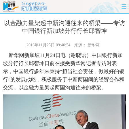
首页
时政
国际
财经
以金融力量架起中新沟通往来的桥梁——专访
中国银行新加坡分行行长邱智坤
娱乐
体育
人事
教育
2016年11月25日 09:40:54
来源：
新华网
时尚
思客
地方
法治
新华网新加坡11月24日电（谢晓语）中国银行新加
坡分行行长邱智坤日前在接受新华网记者专访时表
港澳
台湾
华人
汽车
示，中国银行多年来秉持“担当社会责任，做最好的银
行”的发展战略，积极服务于中新两国间的经贸合作和
科技
能源
房产
公司
交流，以金融力量架起两国沟通往来的桥梁。
图片
视频
彩票
食品
旅游
健康
信息化
数据
金融
公益
军事
无人机