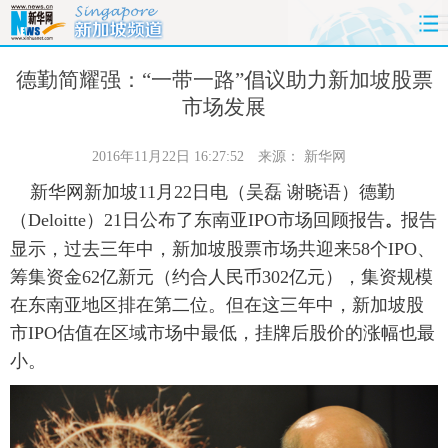
首页
时政
国际
财经
德勤简耀强：“一带一路”倡议助力新加坡股票
市场发展
娱乐
体育
人事
教育
2016年11月22日 16:27:52
来源：
新华网
时尚
思客
地方
法治
新华网新加坡11月22日电（吴磊 谢晓语）德勤
（Deloitte）21日公布了东南亚IPO市场回顾报告
报告
。
港澳
台湾
华人
汽车
显示，过去三年中，新加坡股票市场共迎来58个IPO、
筹集资金62亿新元（约合人民币302亿元），集资规模
科技
能源
房产
公司
在东南亚地区排在第二位。但在这三年中，新加坡股
图片
视频
彩票
食品
市IPO估值在区域市场中最低，挂牌后股价的涨幅也最
小。
旅游
健康
信息化
数据
金融
公益
军事
无人机