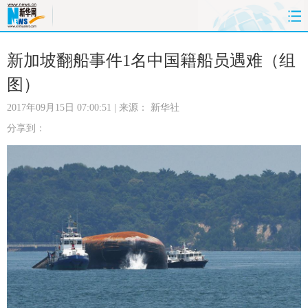
首页
时政
国际
财经
新加坡翻船事件1名中国籍船员遇难（组
图）
娱乐
体育
人事
教育
2017年09月15日 07:00:51
| 来源：
新华社
时尚
思客
地方
法治
分享到：
港澳
台湾
华人
汽车
科技
能源
房产
公司
图片
视频
彩票
食品
旅游
健康
信息化
数据
金融
公益
军事
无人机