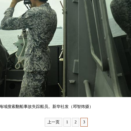
海域搜索翻船事故失踪船员。新华社发（邓智炜摄）
上一页
1
2
3