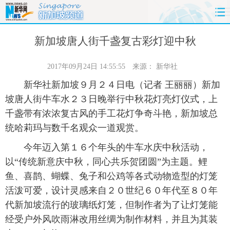
首页
时政
国际
财经
新加坡唐人街千盏复古彩灯迎中秋
娱乐
体育
人事
教育
2017年09月24日 14:55:55
来源：
新华社
新华社新加坡９月２４日电（记者 王丽丽）新加
时尚
思客
地方
法治
坡唐人街牛车水２３日晚举行中秋花灯亮灯仪式，上
千盏带有浓浓复古风的手工花灯争奇斗艳，新加坡总
港澳
台湾
华人
汽车
统哈莉玛与数千名观众一道观赏。
科技
能源
房产
公司
今年迈入第１６个年头的牛车水庆中秋活动，
以“传统新意庆中秋，同心共乐贺团圆”为主题。鲤
图片
视频
彩票
食品
鱼、喜鹊、蝴蝶、兔子和公鸡等各式动物造型的灯笼
活泼可爱，设计灵感来自２０世纪６０年代至８０年
旅游
健康
信息化
数据
代新加坡流行的玻璃纸灯笼，但制作者为了让灯笼能
经受户外风吹雨淋改用丝绸为制作材料，并且为其装
金融
公益
军事
无人机