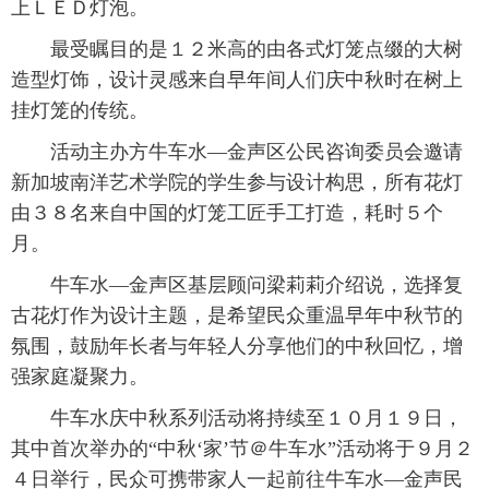
上ＬＥＤ灯泡。
富媒体
摄影
新华广播
最受瞩目的是１２米高的由各式灯笼点缀的大树
造型灯饰，设计灵感来自早年间人们庆中秋时在树上
新华电视中文
新华电视英文
返回PC
挂灯笼的传统。
活动主办方牛车水—金声区公民咨询委员会邀请
新加坡南洋艺术学院的学生参与设计构思，所有花灯
由３８名来自中国的灯笼工匠手工打造，耗时５个
月。
牛车水—金声区基层顾问梁莉莉介绍说，选择复
古花灯作为设计主题，是希望民众重温早年中秋节的
氛围，鼓励年长者与年轻人分享他们的中秋回忆，增
强家庭凝聚力。
牛车水庆中秋系列活动将持续至１０月１９日，
其中首次举办的“中秋‘家’节＠牛车水”活动将于９月２
４日举行，民众可携带家人一起前往牛车水—金声民