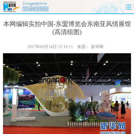
首页
时政
国际
财经
本网编辑实拍中国-东盟博览会东南亚风情展馆
(高清组图)
娱乐
体育
人事
教育
2017年09月14日 15:19:11
来源：
新华网
时尚
思客
地方
法治
港澳
台湾
华人
汽车
科技
能源
房产
公司
图片
视频
彩票
食品
旅游
健康
信息化
数据
金融
公益
军事
无人机