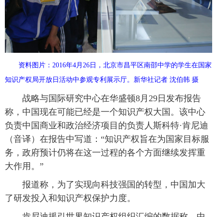
富媒体
摄影
新华广播
新华电视中文
新华电视英文
返回PC
资料图片：2016年4月26日，北京市昌平区南邵中学的学生在国家
知识产权局开放日活动中参观专利展示厅。新华社记者 沈伯韩 摄
战略与国际研究中心在华盛顿8月29日发布报告
称，中国现在可能已经是一个知识产权大国。该中心
负责中国商业和政治经济项目的负责人斯科特·肯尼迪
（音译）在报告中写道：“知识产权旨在为国家目标服
务，政府预计仍将在这一过程的各个方面继续发挥重
大作用。”
报道称，为了实现向科技强国的转型，中国加大
了研发投入和知识产权保护力度。
肯尼迪援引世界知识产权组织汇编的数据称，中