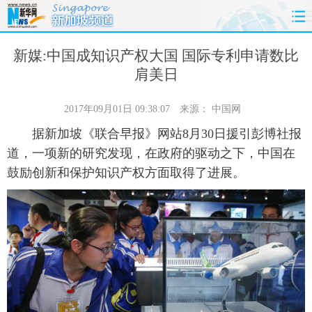
首页
时政
国际
财经
新媒:中国成知识产权大国 国际专利申请数比
肩美日
娱乐
体育
人事
教育
2017年09月01日 09:38:07
来源：
中国网
时尚
思客
地方
法治
据新加坡《联合早报》网站8月30日援引彭博社报
道，一项新的研究发现，在政府的驱动之下，中国在
港澳
台湾
华人
汽车
鼓励创新和保护知识产权方面取得了进展。
科技
能源
房产
公司
图片
视频
彩票
食品
旅游
健康
信息化
数据
金融
公益
军事
无人机