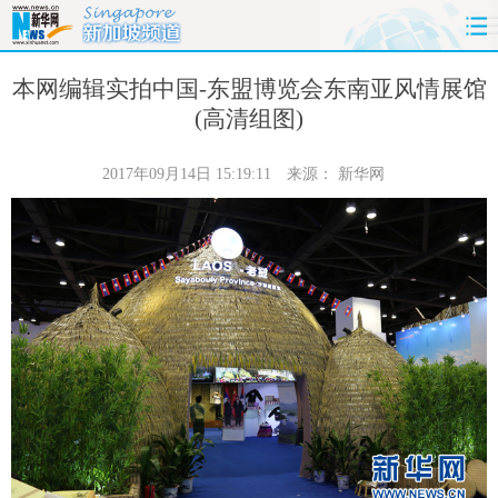
首页
时政
国际
财经
本网编辑实拍中国-东盟博览会东南亚风情展馆
(高清组图)
娱乐
体育
人事
教育
2017年09月14日 15:19:11
来源：
新华网
时尚
思客
地方
法治
港澳
台湾
华人
汽车
科技
能源
房产
公司
图片
视频
彩票
食品
旅游
健康
信息化
数据
金融
公益
军事
无人机