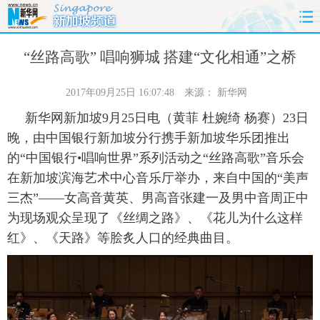
首页
时政
国际
财经
“丝路高歌” 唱响狮城 搭建“文化相通”之桥
娱乐
体育
人事
教育
2017年09月25日 16:07:48
来源：
新华网
新华网新加坡9月25日电（黄菲 杜婉绮 杨赛）23日
时尚
思客
地方
法治
晚，由中国银行新加坡分行携手新加坡华乐团推出
的“中国银行•唱响世界”系列活动之“丝路高歌”音乐会
港澳
台湾
华人
汽车
在新加坡滨海艺术中心音乐厅举办，来自中国的“美声
三杰”——女高音黄英、男高音张建一及男中音周正中
科技
能源
房产
公司
为现场观众呈现了《丝绸之路》、《花儿为什么这样
图片
视频
彩票
食品
红》、《天路》等脍炙人口的经典曲目。
旅游
健康
信息化
数据
金融
公益
军事
无人机