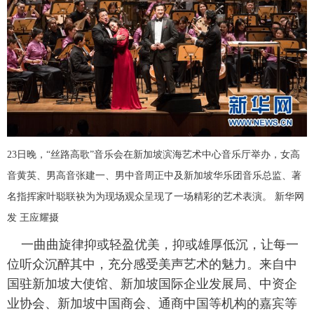
富媒体
摄影
新华广播
新华电视中文
新华电视英文
返回PC
23日晚，“丝路高歌”音乐会在新加坡滨海艺术中心音乐厅举办，女高
音黄英、男高音张建一、男中音周正中及新加坡华乐团音乐总监、著
名指挥家叶聪联袂为为现场观众呈现了一场精彩的艺术表演。 新华网
发 王应耀摄
一曲曲旋律抑或轻盈优美，抑或雄厚低沉，让每一
位听众沉醉其中，充分感受美声艺术的魅力。来自中
国驻新加坡大使馆、新加坡国际企业发展局、中资企
业协会、新加坡中国商会、通商中国等机构的嘉宾等